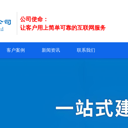
公司使命：
让客户用上简单可靠的互联网服务
客户案例
新闻资讯
联系我们