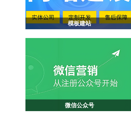
模板建站
了解详情
微信公众号