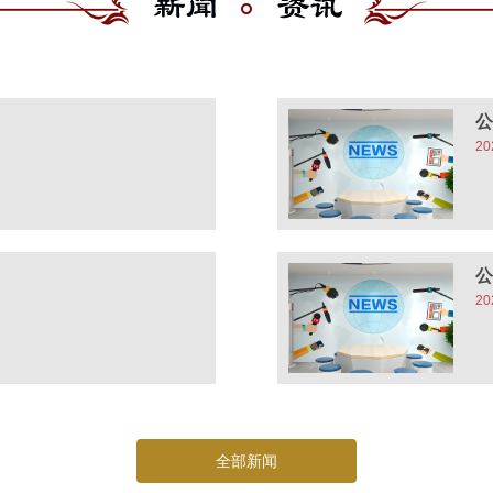
公
20
公
20
全部新闻