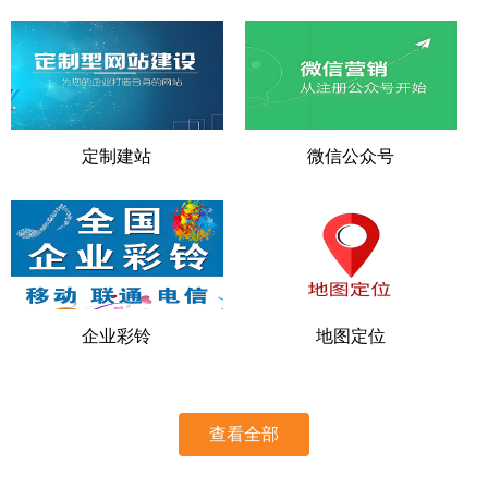
定制建站
微信公众号
企业彩铃
地图定位
查看全部