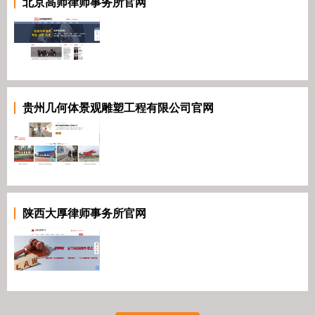
北京高师律师事务所官网
贵州几何体景观雕塑工程有限公司官网
陕西大厚律师事务所官网