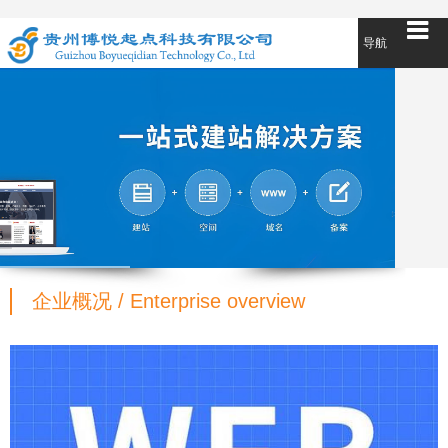
导航
企业概况 / Enterprise overview