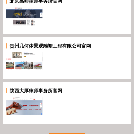
北京高师律师事务所官网
贵州几何体景观雕塑工程有限公司官网
陕西大厚律师事务所官网