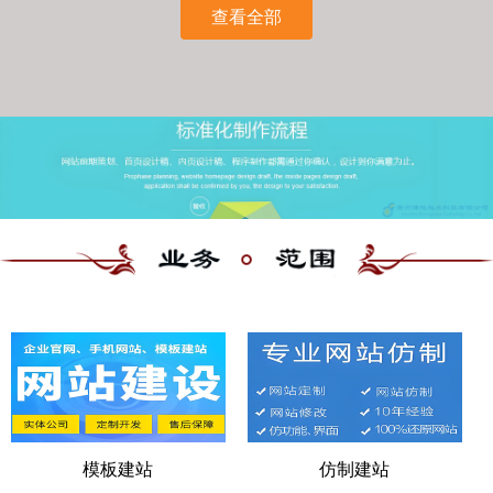
查看全部
模板建站
仿制建站