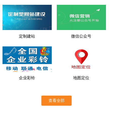
定制建站
微信公众号
企业彩铃
地图定位
查看全部