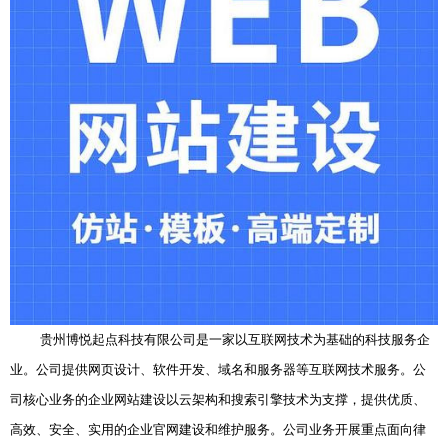
贵州博悦起点科技有限公司是一家以互联网技术为基础的科技服务企
业。公司提供网页设计、软件开发、域名和服务器等互联网技术服务。公
司核心业务的企业网站建设以云架构和搜索引擎技术为支撑，提供优质、
高效、安全、实用的企业官网建设和维护服务。公司业务开展重点面向律