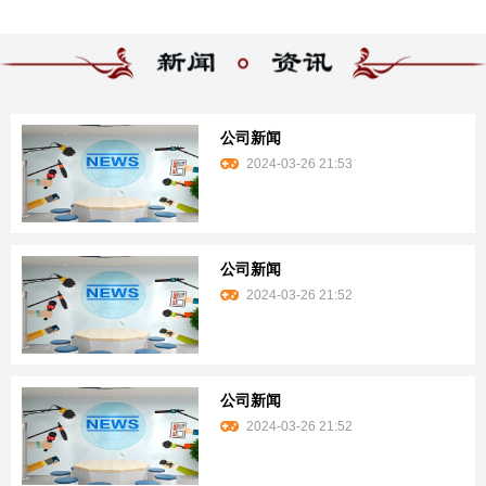
公司新闻
2024-03-26 21:53
公司新闻
2024-03-26 21:52
公司新闻
2024-03-26 21:52